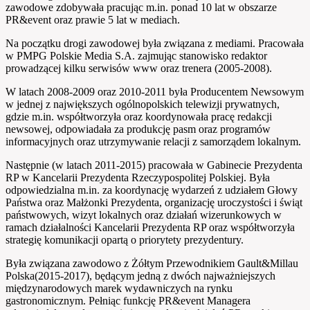
zawodowe zdobywała pracując m.in. ponad 10 lat w obszarze
PR&event oraz prawie 5 lat w mediach.
Na początku drogi zawodowej była związana z mediami. Pracowała
w PMPG Polskie Media S.A. zajmując stanowisko redaktor
prowadzącej kilku serwisów www oraz trenera (2005-2008).
W latach 2008-2009 oraz 2010-2011 była Producentem Newsowym
w jednej z największych ogólnopolskich telewizji prywatnych,
gdzie m.in. współtworzyła oraz koordynowała pracę redakcji
newsowej, odpowiadała za produkcję pasm oraz programów
informacyjnych oraz utrzymywanie relacji z samorządem lokalnym.
Następnie (w latach 2011-2015) pracowała w Gabinecie Prezydenta
RP w Kancelarii Prezydenta Rzeczypospolitej Polskiej. Była
odpowiedzialna m.in. za koordynację wydarzeń z udziałem Głowy
Państwa oraz Małżonki Prezydenta, organizację uroczystości i świąt
państwowych, wizyt lokalnych oraz działań wizerunkowych w
ramach działalności Kancelarii Prezydenta RP oraz współtworzyła
strategię komunikacji opartą o priorytety prezydentury.
Była związana zawodowo z Żółtym Przewodnikiem Gault&Millau
Polska(2015-2017), będącym jedną z dwóch najważniejszych
międzynarodowych marek wydawniczych na rynku
gastronomicznym. Pełniąc funkcję PR&event Managera