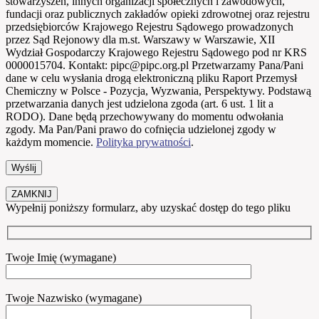
stowarzyszeń, innych organizacji społecznych i zawodowych,
fundacji oraz publicznych zakładów opieki zdrowotnej oraz rejestru
przedsiębiorców Krajowego Rejestru Sądowego prowadzonych
przez Sąd Rejonowy dla m.st. Warszawy w Warszawie, XII
Wydział Gospodarczy Krajowego Rejestru Sądowego pod nr KRS
0000015704. Kontakt: pipc@pipc.org.pl Przetwarzamy Pana/Pani
dane w celu wysłania drogą elektroniczną pliku Raport Przemysł
Chemiczny w Polsce - Pozycja, Wyzwania, Perspektywy. Podstawą
przetwarzania danych jest udzielona zgoda (art. 6 ust. 1 lit a
RODO). Dane będą przechowywany do momentu odwołania
zgody. Ma Pan/Pani prawo do cofnięcia udzielonej zgody w
każdym momencie.
Polityka prywatności
.
ZAMKNIJ
Wypełnij poniższy formularz, aby uzyskać dostęp do tego pliku
Twoje Imię (wymagane)
Twoje Nazwisko (wymagane)