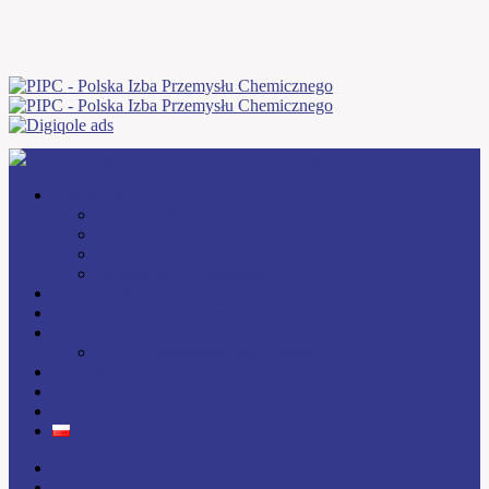
About Us
About PIPC
PIPC Management
Chemical Industry in Poland
Become a PIPC member
List of PIPC members
Polish Chemistry Manifesto
Advocacy
PIPC Commissions and Forums
Projects
Publications
Contact