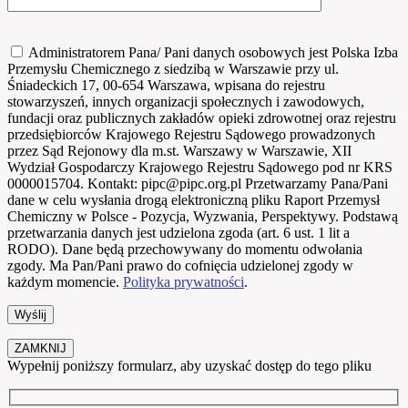
Administratorem Pana/ Pani danych osobowych jest Polska Izba
Przemysłu Chemicznego z siedzibą w Warszawie przy ul.
Śniadeckich 17, 00-654 Warszawa, wpisana do rejestru
stowarzyszeń, innych organizacji społecznych i zawodowych,
fundacji oraz publicznych zakładów opieki zdrowotnej oraz rejestru
przedsiębiorców Krajowego Rejestru Sądowego prowadzonych
przez Sąd Rejonowy dla m.st. Warszawy w Warszawie, XII
Wydział Gospodarczy Krajowego Rejestru Sądowego pod nr KRS
0000015704. Kontakt: pipc@pipc.org.pl Przetwarzamy Pana/Pani
dane w celu wysłania drogą elektroniczną pliku Raport Przemysł
Chemiczny w Polsce - Pozycja, Wyzwania, Perspektywy. Podstawą
przetwarzania danych jest udzielona zgoda (art. 6 ust. 1 lit a
RODO). Dane będą przechowywany do momentu odwołania
zgody. Ma Pan/Pani prawo do cofnięcia udzielonej zgody w
każdym momencie.
Polityka prywatności
.
ZAMKNIJ
Wypełnij poniższy formularz, aby uzyskać dostęp do tego pliku