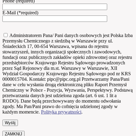
Phone (required)
E-Mail (*required)
Administratorem Pana/ Pani danych osobowych jest Polska Izba
Przemysłu Chemicznego z siedzibą w Warszawie przy ul.
Śniadeckich 17, 00-654 Warszawa, wpisana do rejestru
stowarzyszeń, innych organizacji społecznych i zawodowych,
fundacji oraz publicznych zakładów opieki zdrowotnej oraz rejestru
przedsiębiorców Krajowego Rejestru Sądowego prowadzonych
przez Sąd Rejonowy dla m.st. Warszawy w Warszawie, XII
Wydział Gospodarczy Krajowego Rejestru Sądowego pod nr KRS
0000015704. Kontakt: pipc@pipc.org.pl Przetwarzamy Pana/Pani
dane w celu wysłania drogą elektroniczną pliku Raport Przemysł
Chemiczny w Polsce - Pozycja, Wyzwania, Perspektywy. Podstawą
przetwarzania danych jest udzielona zgoda (art. 6 ust. 1 lit a
RODO). Dane będą przechowywany do momentu odwołania
zgody. Ma Pan/Pani prawo do cofnięcia udzielonej zgody w
każdym momencie.
Polityka prywatności
.
ZAMKNIJ