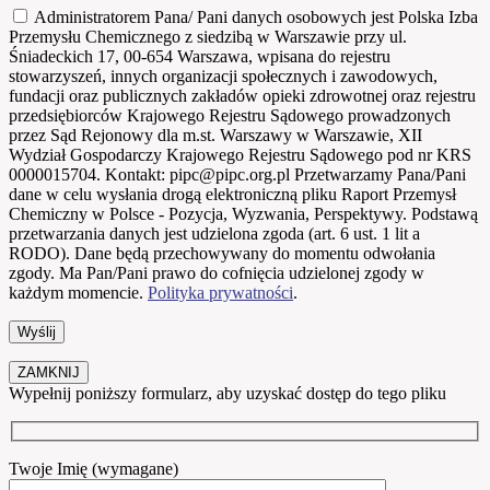
Administratorem Pana/ Pani danych osobowych jest Polska Izba
Przemysłu Chemicznego z siedzibą w Warszawie przy ul.
Śniadeckich 17, 00-654 Warszawa, wpisana do rejestru
stowarzyszeń, innych organizacji społecznych i zawodowych,
fundacji oraz publicznych zakładów opieki zdrowotnej oraz rejestru
przedsiębiorców Krajowego Rejestru Sądowego prowadzonych
przez Sąd Rejonowy dla m.st. Warszawy w Warszawie, XII
Wydział Gospodarczy Krajowego Rejestru Sądowego pod nr KRS
0000015704. Kontakt: pipc@pipc.org.pl Przetwarzamy Pana/Pani
dane w celu wysłania drogą elektroniczną pliku Raport Przemysł
Chemiczny w Polsce - Pozycja, Wyzwania, Perspektywy. Podstawą
przetwarzania danych jest udzielona zgoda (art. 6 ust. 1 lit a
RODO). Dane będą przechowywany do momentu odwołania
zgody. Ma Pan/Pani prawo do cofnięcia udzielonej zgody w
każdym momencie.
Polityka prywatności
.
ZAMKNIJ
Wypełnij poniższy formularz, aby uzyskać dostęp do tego pliku
Twoje Imię (wymagane)