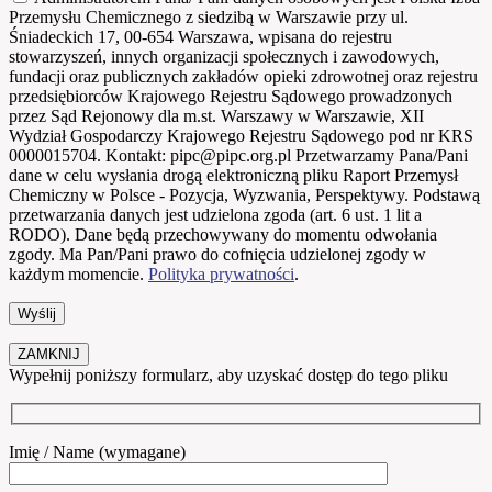
Przemysłu Chemicznego z siedzibą w Warszawie przy ul.
Śniadeckich 17, 00-654 Warszawa, wpisana do rejestru
stowarzyszeń, innych organizacji społecznych i zawodowych,
fundacji oraz publicznych zakładów opieki zdrowotnej oraz rejestru
przedsiębiorców Krajowego Rejestru Sądowego prowadzonych
przez Sąd Rejonowy dla m.st. Warszawy w Warszawie, XII
Wydział Gospodarczy Krajowego Rejestru Sądowego pod nr KRS
0000015704. Kontakt: pipc@pipc.org.pl Przetwarzamy Pana/Pani
dane w celu wysłania drogą elektroniczną pliku Raport Przemysł
Chemiczny w Polsce - Pozycja, Wyzwania, Perspektywy. Podstawą
przetwarzania danych jest udzielona zgoda (art. 6 ust. 1 lit a
RODO). Dane będą przechowywany do momentu odwołania
zgody. Ma Pan/Pani prawo do cofnięcia udzielonej zgody w
każdym momencie.
Polityka prywatności
.
ZAMKNIJ
Wypełnij poniższy formularz, aby uzyskać dostęp do tego pliku
Imię / Name (wymagane)