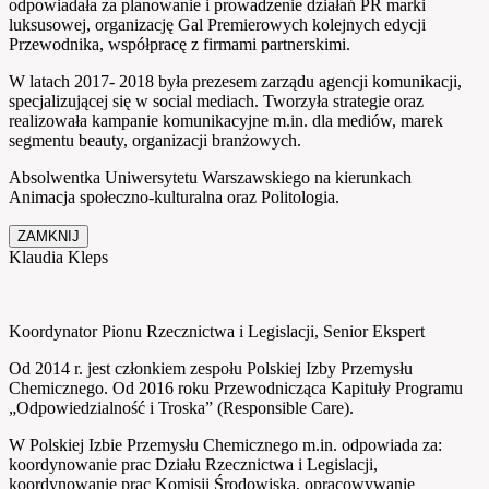
odpowiadała za planowanie i prowadzenie działań PR marki
luksusowej, organizację Gal Premierowych kolejnych edycji
Przewodnika, współpracę z firmami partnerskimi.
W latach 2017- 2018 była prezesem zarządu agencji komunikacji,
specjalizującej się w social mediach. Tworzyła strategie oraz
realizowała kampanie komunikacyjne m.in. dla mediów, marek
segmentu beauty, organizacji branżowych.
Absolwentka Uniwersytetu Warszawskiego na kierunkach
Animacja społeczno-kulturalna oraz Politologia.
ZAMKNIJ
Klaudia Kleps
Koordynator Pionu Rzecznictwa i Legislacji, Senior Ekspert
Od 2014 r. jest członkiem zespołu Polskiej Izby Przemysłu
Chemicznego. Od 2016 roku Przewodnicząca Kapituły Programu
„Odpowiedzialność i Troska” (Responsible Care).
W Polskiej Izbie Przemysłu Chemicznego m.in. odpowiada za:
koordynowanie prac Działu Rzecznictwa i Legislacji,
koordynowanie prac Komisji Środowiska, opracowywanie