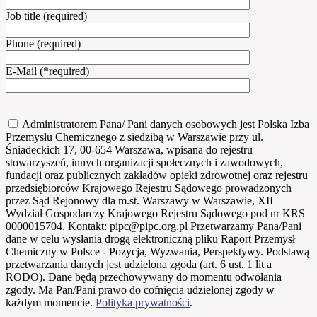
Job title (required)
Phone (required)
E-Mail (*required)
Administratorem Pana/ Pani danych osobowych jest Polska Izba
Przemysłu Chemicznego z siedzibą w Warszawie przy ul.
Śniadeckich 17, 00-654 Warszawa, wpisana do rejestru
stowarzyszeń, innych organizacji społecznych i zawodowych,
fundacji oraz publicznych zakładów opieki zdrowotnej oraz rejestru
przedsiębiorców Krajowego Rejestru Sądowego prowadzonych
przez Sąd Rejonowy dla m.st. Warszawy w Warszawie, XII
Wydział Gospodarczy Krajowego Rejestru Sądowego pod nr KRS
0000015704. Kontakt: pipc@pipc.org.pl Przetwarzamy Pana/Pani
dane w celu wysłania drogą elektroniczną pliku Raport Przemysł
Chemiczny w Polsce - Pozycja, Wyzwania, Perspektywy. Podstawą
przetwarzania danych jest udzielona zgoda (art. 6 ust. 1 lit a
RODO). Dane będą przechowywany do momentu odwołania
zgody. Ma Pan/Pani prawo do cofnięcia udzielonej zgody w
każdym momencie.
Polityka prywatności
.