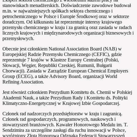
stanowiskach menadżerskich. Doświadczenie zawodowe budował
m.in. w najważniejszych spółkach sektora chemicznego i
petrochemicznego w Polsce i Europie Środkowej oraz w sektorze
doradczym. Od kilkunastu lat reprezentuje interesy krajowego
przemysłu chemicznego w kraju i za granicą oraz zasiada w radach
licznych krajowych i międzynarodowych organizacji biznesowych i
przemysłowych.
Obecnie jest członkiem National Association Board (NAB) w
Europejskiej Radzie Przemysłu Chemicznego (CEFIC), gdzie
reprezentuje 7 krajów w Klastrze Europy Centralnej (Polski,
Słowacji, Węgier, Republiki Czeskiej, Rumunii, Bułgarii
Chorwacji). Zasiada w Zarządzie European Chemical Employers
Group (ECEG), a także Advisory Board, organizacji World
Refining Association.
Jest również członkiem Prezydium Komitetu ds. Chemii w Polskiej
Akademii Nauk, a także Prezydium Rady i Komitetu ds. Polityki
Klimatyczno-Energetycznej w Krajowej Izbie Gospodarczej.
Członek rad nadzorczych przedsiębiorstw w kraju i zagranicą.
Członek rad gospodarczych, programowych, naukowych i
stowarzyszeń branżowych. Kawaler Honorowego Medalu im. T.
Sendzimira za szczególne zasługi dla ruchu innowacji w Polsce,
wyróżniony Złotą Honorową Odznaką Federacji Stowarzyszeń