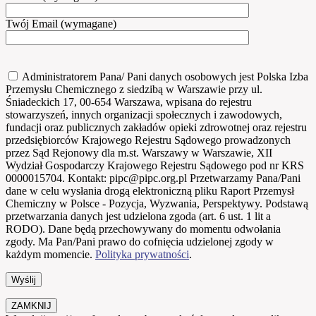
Twój Email (wymagane)
Administratorem Pana/ Pani danych osobowych jest Polska Izba
Przemysłu Chemicznego z siedzibą w Warszawie przy ul.
Śniadeckich 17, 00-654 Warszawa, wpisana do rejestru
stowarzyszeń, innych organizacji społecznych i zawodowych,
fundacji oraz publicznych zakładów opieki zdrowotnej oraz rejestru
przedsiębiorców Krajowego Rejestru Sądowego prowadzonych
przez Sąd Rejonowy dla m.st. Warszawy w Warszawie, XII
Wydział Gospodarczy Krajowego Rejestru Sądowego pod nr KRS
0000015704. Kontakt: pipc@pipc.org.pl Przetwarzamy Pana/Pani
dane w celu wysłania drogą elektroniczną pliku Raport Przemysł
Chemiczny w Polsce - Pozycja, Wyzwania, Perspektywy. Podstawą
przetwarzania danych jest udzielona zgoda (art. 6 ust. 1 lit a
RODO). Dane będą przechowywany do momentu odwołania
zgody. Ma Pan/Pani prawo do cofnięcia udzielonej zgody w
każdym momencie.
Polityka prywatności
.
ZAMKNIJ