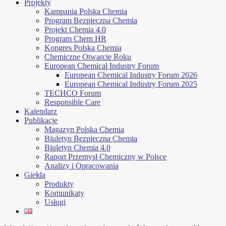
Projekty
Kampania Polska Chemia
Program Bezpieczna Chemia
Projekt Chemia 4.0
Program Chem HR
Kongres Polska Chemia
Chemiczne Otwarcie Roku
European Chemical Industry Forum
European Chemical Industry Forum 2026
European Chemical Industry Forum 2025
TECHCO Forum
Responsible Care
Kalendarz
Publikacje
Magazyn Polska Chemia
Biuletyn Bezpieczna Chemia
Biuletyn Chemia 4.0
Raport Przemysł Chemiczny w Polsce
Analizy i Opracowania
Giełda
Produkty
Komunikaty
Usługi