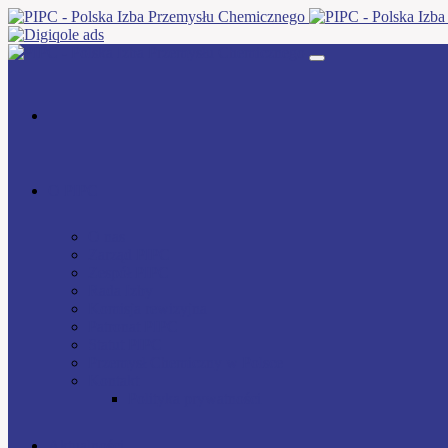
O PIPC
O nas
Zarząd PIPC
Zespół PIPC
Rada Izby
Komisja rewizyjna
Patronat PIPC
Statut PIPC
Przemysł Chemiczny w Polsce
Kontakt
Polityka prywatności
Aktualności