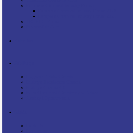
Chemiczne Otwarcie Roku
European Chemical Industry Forum
European Chemical Industry Forum 2026
European Chemical Industry Forum 2025
TECHCO Forum
Responsible Care
Kalendarz
Publikacje
Magazyn Polska Chemia
Biuletyn Bezpieczna Chemia
Biuletyn Chemia 4.0
Raport Przemysł Chemiczny w Polsce
Analizy i Opracowania
Giełda
Produkty
Komunikaty