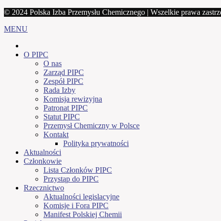
© 2024 Polska Izba Przemysłu Chemicznego | Wszelkie prawa zastr
MENU
O PIPC
O nas
Zarząd PIPC
Zespół PIPC
Rada Izby
Komisja rewizyjna
Patronat PIPC
Statut PIPC
Przemysł Chemiczny w Polsce
Kontakt
Polityka prywatności
Aktualności
Członkowie
Lista Członków PIPC
Przystąp do PIPC
Rzecznictwo
Aktualności legislacyjne
Komisje i Fora PIPC
Manifest Polskiej Chemii