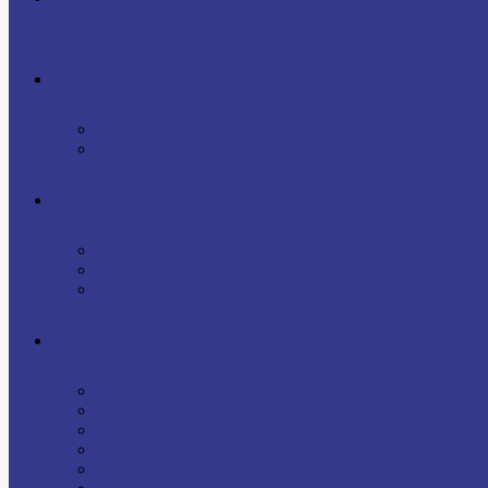
Członkowie
Lista Członków PIPC
Przystąp do PIPC
Rzecznictwo
Aktualności legislacyjne
Komisje i Fora PIPC
Manifest Polskiej Chemii
Projekty
Kampania Polska Chemia
Program Bezpieczna Chemia
Projekt Chemia 4.0
Program Chem HR
Kongres Polska Chemia