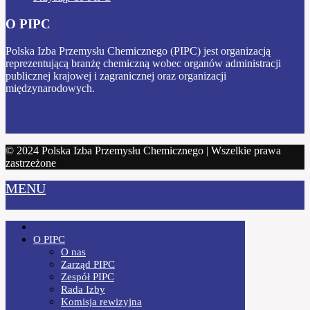
O PIPC
Polska Izba Przemysłu Chemicznego (PIPC) jest organizacją
reprezentującą branżę chemiczną wobec organów administracji
publicznej krajowej i zagranicznej oraz organizacji
międzynarodowych.
© 2024 Polska Izba Przemysłu Chemicznego | Wszelkie prawa
zastrzeżone
MENU
O PIPC
O nas
Zarząd PIPC
Zespół PIPC
Rada Izby
Komisja rewizyjna