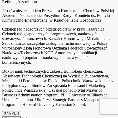
Refining Association.
Jest również członkiem Prezydium Komitetu ds. Chemii w Polskiej
Akademii Nauk, a także Prezydium Rady i Komitetu ds. Polityki
Klimatyczno-Energetycznej w Krajowej Izbie Gospodarczej.
Członek rad nadzorczych przedsiębiorstw w kraju i zagranicą.
Członek rad gospodarczych, programowych, naukowych i
stowarzyszeń branżowych. Kawaler Honorowego Medalu im. T.
Sendzimira za szczególne zasługi dla ruchu innowacji w Polsce,
wyróżniony Złotą Honorową Odznaką Federacji Stowarzyszeń
Naukowo-Technicznych NOT. Autor licznych publikacji
naukowych i popularno-naukowych oraz wystąpień
konferencyjnych.
Doktor nauk technicznych z zakresu technologii chemicznej.
Absolwent Technologii Chemicznej na Wydziale Budownictwa,
Mechaniki i Petrochemii w Płocku, Politechniki Warszawskiej oraz
Podyplomowych Studiów Zarządzania Finansami i Marketingu na
Politechnice Warszawskiej. Uzyskał ponadto tytuł Master of
Business Administration programu PL i University of Illinois at
Urbana Champion. Ukończył Strategic Business Management
Program na Harvard University Extension School.
ZAMKNIJ