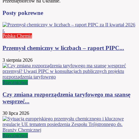
Przedsiębiorców na Ukrainie.
Posty pokrewne
Polska Chemia
Przemysł chemiczny w liczbach – raport PIPC...
3 sierpnia 2026
Rzecznictwo
Czy zmiana rozporządzenia taryfowego ma szansę
wesprzeć...
30 lipca 2026
Rzecznictwo