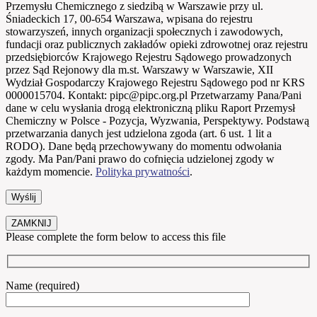
Przemysłu Chemicznego z siedzibą w Warszawie przy ul.
Śniadeckich 17, 00-654 Warszawa, wpisana do rejestru
stowarzyszeń, innych organizacji społecznych i zawodowych,
fundacji oraz publicznych zakładów opieki zdrowotnej oraz rejestru
przedsiębiorców Krajowego Rejestru Sądowego prowadzonych
przez Sąd Rejonowy dla m.st. Warszawy w Warszawie, XII
Wydział Gospodarczy Krajowego Rejestru Sądowego pod nr KRS
0000015704. Kontakt: pipc@pipc.org.pl Przetwarzamy Pana/Pani
dane w celu wysłania drogą elektroniczną pliku Raport Przemysł
Chemiczny w Polsce - Pozycja, Wyzwania, Perspektywy. Podstawą
przetwarzania danych jest udzielona zgoda (art. 6 ust. 1 lit a
RODO). Dane będą przechowywany do momentu odwołania
zgody. Ma Pan/Pani prawo do cofnięcia udzielonej zgody w
każdym momencie.
Polityka prywatności
.
ZAMKNIJ
Please complete the form below to access this file
Name (required)