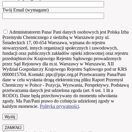
Twój Email (wymagane)
Administratorem Pana/ Pani danych osobowych jest Polska Izba
Przemysłu Chemicznego z siedzibą w Warszawie przy ul.
Śniadeckich 17, 00-654 Warszawa, wpisana do rejestru
stowarzyszeń, innych organizacji społecznych i zawodowych,
fundacji oraz publicznych zakładów opieki zdrowotnej oraz rejestru
przedsiębiorców Krajowego Rejestru Sądowego prowadzonych
przez Sąd Rejonowy dla m.st. Warszawy w Warszawie, XII
Wydział Gospodarczy Krajowego Rejestru Sądowego pod nr KRS
0000015704. Kontakt: pipc@pipc.org.pl Przetwarzamy Pana/Pani
dane w celu wysłania drogą elektroniczną pliku Raport Przemysł
Chemiczny w Polsce - Pozycja, Wyzwania, Perspektywy. Podstawą
przetwarzania danych jest udzielona zgoda (art. 6 ust. 1 lit a
RODO). Dane będą przechowywany do momentu odwołania
zgody. Ma Pan/Pani prawo do cofnięcia udzielonej zgody w
każdym momencie.
Polityka prywatności
.
ZAMKNIJ