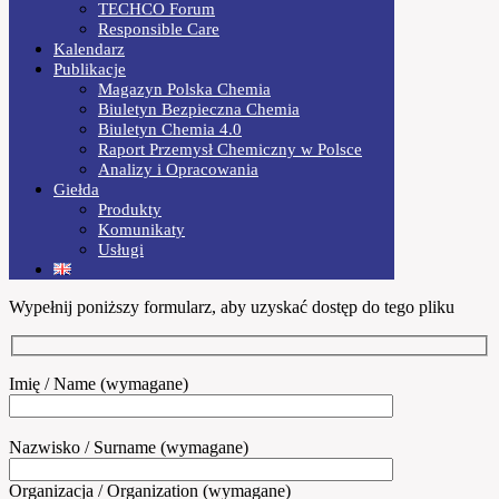
TECHCO Forum
Responsible Care
Kalendarz
Publikacje
Magazyn Polska Chemia
Biuletyn Bezpieczna Chemia
Biuletyn Chemia 4.0
Raport Przemysł Chemiczny w Polsce
Analizy i Opracowania
Giełda
Produkty
Komunikaty
Usługi
Wypełnij poniższy formularz, aby uzyskać dostęp do tego pliku
Imię / Name (wymagane)
Nazwisko / Surname (wymagane)
Organizacja / Organization (wymagane)