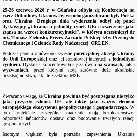
25-26 czerwca 2026 r. w Gdańsku odbyła się Konferencja na
rzecz Odbudowy Ukrainy. Jej współorganizatorami były Polska
oraz Ukraina. Drugiego dnia wydarzenia odbył się panel
dyskusyjny „Ukraina a jednolity rynek UE: rozszerzenie jako
szansa na wzrost konkurencyjności”, w którym uczestniczył dr
inż. Tomasz Zieliński, Prezes Zarządu Polskiej Izby Przemysłu
Chemicznego i Członek Rady Nadzorczej, ORLEN.
Podczas panelu omówiono kwestie
potencjalnej akcesji Ukrainy
do Unii Europejskiej
oraz jej stopniowej integracji z
jednolitym
rynkiem
. Dyskusja koncentrowała się zarówno na
szansach, jak i
wyzwaniach
, przed którymi stoją zarówno duże ukraińskie
przedsiębiorstwa, jak i te z sektora MŚP.
Zwracano uwagę, że
Ukraina powinna być postrzegana nie tylko
jako przyszły członek UE, ale także jako ważny element
europejskiego ekosystemu geopolitycznego i gospodarczego
. W
tym kontekście szczególne znaczenie mają bezpieczeństwo,
odporność łańcuchów dostaw oraz budowanie trwałych relacji
gospodarczych.
Istotnym wątkiem była potrzeba zapewnienia Ukrainie