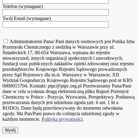
Telefon (wymagane)
Twój Email (wymagane)
Administratorem Pana/ Pani danych osobowych jest Polska Izba
Przemysłu Chemicznego z siedzibą w Warszawie przy ul.
Śniadeckich 17, 00-654 Warszawa, wpisana do rejestru
stowarzyszeń, innych organizacji społecznych i zawodowych,
fundacji oraz publicznych zakładów opieki zdrowotnej oraz rejestru
przedsiębiorców Krajowego Rejestru Sądowego prowadzonych
przez Sąd Rejonowy dla m.st. Warszawy w Warszawie, XII
Wydział Gospodarczy Krajowego Rejestru Sądowego pod nr KRS
0000015704. Kontakt: pipc@pipc.org.pl Przetwarzamy Pana/Pani
dane w celu wysłania drogą elektroniczną pliku Raport Przemysł
Chemiczny w Polsce - Pozycja, Wyzwania, Perspektywy. Podstawą
przetwarzania danych jest udzielona zgoda (art. 6 ust. 1 lit a
RODO). Dane będą przechowywany do momentu odwołania
zgody. Ma Pan/Pani prawo do cofnięcia udzielonej zgody w
każdym momencie.
Polityka prywatności
.