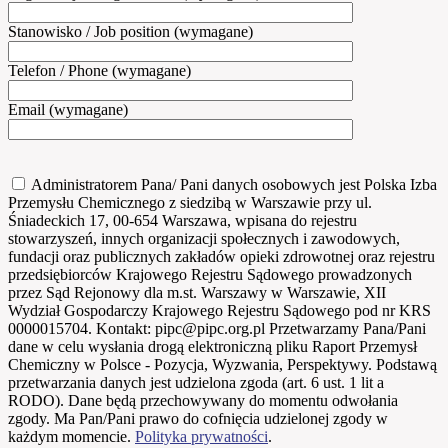
Stanowisko / Job position (wymagane)
Telefon / Phone (wymagane)
Email (wymagane)
Administratorem Pana/ Pani danych osobowych jest Polska Izba
Przemysłu Chemicznego z siedzibą w Warszawie przy ul.
Śniadeckich 17, 00-654 Warszawa, wpisana do rejestru
stowarzyszeń, innych organizacji społecznych i zawodowych,
fundacji oraz publicznych zakładów opieki zdrowotnej oraz rejestru
przedsiębiorców Krajowego Rejestru Sądowego prowadzonych
przez Sąd Rejonowy dla m.st. Warszawy w Warszawie, XII
Wydział Gospodarczy Krajowego Rejestru Sądowego pod nr KRS
0000015704. Kontakt: pipc@pipc.org.pl Przetwarzamy Pana/Pani
dane w celu wysłania drogą elektroniczną pliku Raport Przemysł
Chemiczny w Polsce - Pozycja, Wyzwania, Perspektywy. Podstawą
przetwarzania danych jest udzielona zgoda (art. 6 ust. 1 lit a
RODO). Dane będą przechowywany do momentu odwołania
zgody. Ma Pan/Pani prawo do cofnięcia udzielonej zgody w
każdym momencie.
Polityka prywatności
.