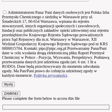
Administratorem Pana/ Pani danych osobowych jest Polska Izba
Przemysłu Chemicznego z siedzibą w Warszawie przy ul.
Śniadeckich 17, 00-654 Warszawa, wpisana do rejestru
stowarzyszeń, innych organizacji społecznych i zawodowych,
fundacji oraz publicznych zakładów opieki zdrowotnej oraz rejestru
przedsiębiorców Krajowego Rejestru Sądowego prowadzonych
przez Sąd Rejonowy dla m.st. Warszawy w Warszawie, XII
Wydział Gospodarczy Krajowego Rejestru Sądowego pod nr KRS
0000015704. Kontakt: pipc@pipc.org.pl Przetwarzamy Pana/Pani
dane w celu wysłania drogą elektroniczną pliku Raport Przemysł
Chemiczny w Polsce - Pozycja, Wyzwania, Perspektywy. Podstawą
przetwarzania danych jest udzielona zgoda (art. 6 ust. 1 lit a
RODO). Dane będą przechowywany do momentu odwołania
zgody. Ma Pan/Pani prawo do cofnięcia udzielonej zgody w
każdym momencie.
Polityka prywatności
.
ZAMKNIJ
Please complete the form below to access this file