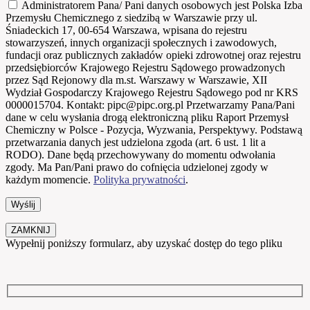
Administratorem Pana/ Pani danych osobowych jest Polska Izba
Przemysłu Chemicznego z siedzibą w Warszawie przy ul.
Śniadeckich 17, 00-654 Warszawa, wpisana do rejestru
stowarzyszeń, innych organizacji społecznych i zawodowych,
fundacji oraz publicznych zakładów opieki zdrowotnej oraz rejestru
przedsiębiorców Krajowego Rejestru Sądowego prowadzonych
przez Sąd Rejonowy dla m.st. Warszawy w Warszawie, XII
Wydział Gospodarczy Krajowego Rejestru Sądowego pod nr KRS
0000015704. Kontakt: pipc@pipc.org.pl Przetwarzamy Pana/Pani
dane w celu wysłania drogą elektroniczną pliku Raport Przemysł
Chemiczny w Polsce - Pozycja, Wyzwania, Perspektywy. Podstawą
przetwarzania danych jest udzielona zgoda (art. 6 ust. 1 lit a
RODO). Dane będą przechowywany do momentu odwołania
zgody. Ma Pan/Pani prawo do cofnięcia udzielonej zgody w
każdym momencie.
Polityka prywatności
.
ZAMKNIJ
Wypełnij poniższy formularz, aby uzyskać dostęp do tego pliku