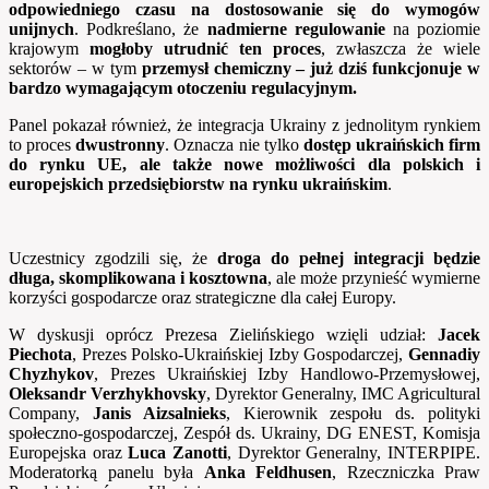
odpowiedniego czasu na dostosowanie się do wymogów
unijnych
. Podkreślano, że
nadmierne regulowanie
na poziomie
krajowym
mogłoby utrudnić ten proces
, zwłaszcza że wiele
sektorów – w tym
przemysł chemiczny – już dziś funkcjonuje w
bardzo wymagającym otoczeniu regulacyjnym.
Panel pokazał również, że integracja Ukrainy z jednolitym rynkiem
to proces
dwustronny
. Oznacza nie tylko
dostęp ukraińskich firm
do rynku UE, ale także nowe możliwości dla polskich i
europejskich przedsiębiorstw na rynku ukraińskim
.
Uczestnicy zgodzili się, że
droga do
pełnej integracji będzie
długa, skomplikowana i kosztowna
, ale może przynieść wymierne
korzyści gospodarcze oraz strategiczne dla całej Europy.
W dyskusji oprócz Prezesa Zielińskiego wzięli udział:
Jacek
Piechota
, Prezes Polsko-Ukraińskiej Izby Gospodarczej,
Gennadiy
Chyzhykov
, Prezes Ukraińskiej Izby Handlowo-Przemysłowej,
Oleksandr Verzhykhovsky
, Dyrektor Generalny, IMC Agricultural
Company,
Janis Aizsalnieks
, Kierownik zespołu ds. polityki
społeczno-gospodarczej, Zespół ds. Ukrainy, DG ENEST, Komisja
Europejska oraz
Luca Zanotti
, Dyrektor Generalny, INTERPIPE.
Moderatorką panelu była
Anka Feldhusen
, Rzeczniczka Praw