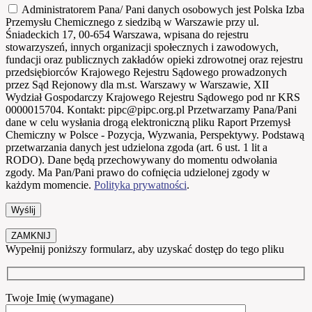
Administratorem Pana/ Pani danych osobowych jest Polska Izba
Przemysłu Chemicznego z siedzibą w Warszawie przy ul.
Śniadeckich 17, 00-654 Warszawa, wpisana do rejestru
stowarzyszeń, innych organizacji społecznych i zawodowych,
fundacji oraz publicznych zakładów opieki zdrowotnej oraz rejestru
przedsiębiorców Krajowego Rejestru Sądowego prowadzonych
przez Sąd Rejonowy dla m.st. Warszawy w Warszawie, XII
Wydział Gospodarczy Krajowego Rejestru Sądowego pod nr KRS
0000015704. Kontakt: pipc@pipc.org.pl Przetwarzamy Pana/Pani
dane w celu wysłania drogą elektroniczną pliku Raport Przemysł
Chemiczny w Polsce - Pozycja, Wyzwania, Perspektywy. Podstawą
przetwarzania danych jest udzielona zgoda (art. 6 ust. 1 lit a
RODO). Dane będą przechowywany do momentu odwołania
zgody. Ma Pan/Pani prawo do cofnięcia udzielonej zgody w
każdym momencie.
Polityka prywatności
.
ZAMKNIJ
Wypełnij poniższy formularz, aby uzyskać dostęp do tego pliku
Twoje Imię (wymagane)