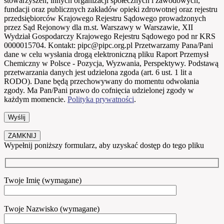
stowarzyszeń, innych organizacji społecznych i zawodowych,
fundacji oraz publicznych zakładów opieki zdrowotnej oraz rejestru
przedsiębiorców Krajowego Rejestru Sądowego prowadzonych
przez Sąd Rejonowy dla m.st. Warszawy w Warszawie, XII
Wydział Gospodarczy Krajowego Rejestru Sądowego pod nr KRS
0000015704. Kontakt: pipc@pipc.org.pl Przetwarzamy Pana/Pani
dane w celu wysłania drogą elektroniczną pliku Raport Przemysł
Chemiczny w Polsce - Pozycja, Wyzwania, Perspektywy. Podstawą
przetwarzania danych jest udzielona zgoda (art. 6 ust. 1 lit a
RODO). Dane będą przechowywany do momentu odwołania
zgody. Ma Pan/Pani prawo do cofnięcia udzielonej zgody w
każdym momencie.
Polityka prywatności
.
ZAMKNIJ
Wypełnij poniższy formularz, aby uzyskać dostęp do tego pliku
Twoje Imię (wymagane)
Twoje Nazwisko (wymagane)