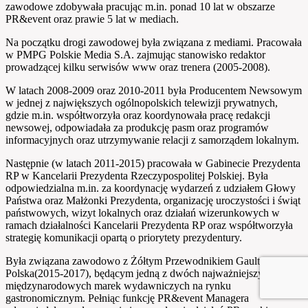
zawodowe zdobywała pracując m.in. ponad 10 lat w obszarze
PR&event oraz prawie 5 lat w mediach.
Na początku drogi zawodowej była związana z mediami. Pracowała
w PMPG Polskie Media S.A. zajmując stanowisko redaktor
prowadzącej kilku serwisów www oraz trenera (2005-2008).
W latach 2008-2009 oraz 2010-2011 była Producentem Newsowym
w jednej z największych ogólnopolskich telewizji prywatnych,
gdzie m.in. współtworzyła oraz koordynowała pracę redakcji
newsowej, odpowiadała za produkcję pasm oraz programów
informacyjnych oraz utrzymywanie relacji z samorządem lokalnym.
Następnie (w latach 2011-2015) pracowała w Gabinecie Prezydenta
RP w Kancelarii Prezydenta Rzeczypospolitej Polskiej. Była
odpowiedzialna m.in. za koordynację wydarzeń z udziałem Głowy
Państwa oraz Małżonki Prezydenta, organizację uroczystości i świąt
państwowych, wizyt lokalnych oraz działań wizerunkowych w
ramach działalności Kancelarii Prezydenta RP oraz współtworzyła
strategię komunikacji opartą o priorytety prezydentury.
Była związana zawodowo z Żółtym Przewodnikiem Gault&Millau
Polska(2015-2017), będącym jedną z dwóch najważniejszych
międzynarodowych marek wydawniczych na rynku
gastronomicznym. Pełniąc funkcję PR&event Managera