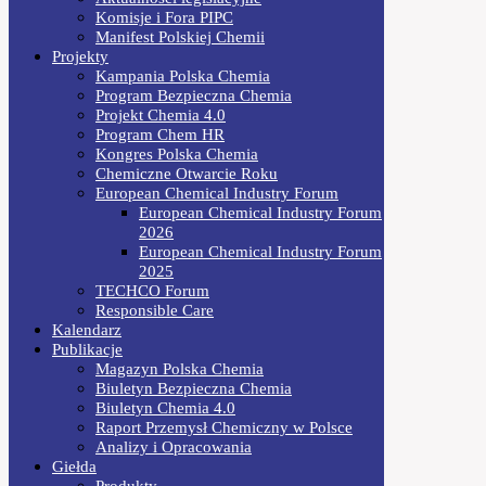
Komisje i Fora PIPC
Manifest Polskiej Chemii
Projekty
Kampania Polska Chemia
Program Bezpieczna Chemia
Projekt Chemia 4.0
Program Chem HR
Kongres Polska Chemia
Chemiczne Otwarcie Roku
European Chemical Industry Forum
European Chemical Industry Forum
2026
European Chemical Industry Forum
2025
TECHCO Forum
Responsible Care
Kalendarz
Publikacje
Magazyn Polska Chemia
Biuletyn Bezpieczna Chemia
Biuletyn Chemia 4.0
Raport Przemysł Chemiczny w Polsce
Analizy i Opracowania
Giełda
Produkty