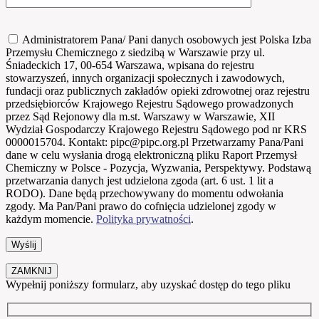
Administratorem Pana/ Pani danych osobowych jest Polska Izba
Przemysłu Chemicznego z siedzibą w Warszawie przy ul.
Śniadeckich 17, 00-654 Warszawa, wpisana do rejestru
stowarzyszeń, innych organizacji społecznych i zawodowych,
fundacji oraz publicznych zakładów opieki zdrowotnej oraz rejestru
przedsiębiorców Krajowego Rejestru Sądowego prowadzonych
przez Sąd Rejonowy dla m.st. Warszawy w Warszawie, XII
Wydział Gospodarczy Krajowego Rejestru Sądowego pod nr KRS
0000015704. Kontakt: pipc@pipc.org.pl Przetwarzamy Pana/Pani
dane w celu wysłania drogą elektroniczną pliku Raport Przemysł
Chemiczny w Polsce - Pozycja, Wyzwania, Perspektywy. Podstawą
przetwarzania danych jest udzielona zgoda (art. 6 ust. 1 lit a
RODO). Dane będą przechowywany do momentu odwołania
zgody. Ma Pan/Pani prawo do cofnięcia udzielonej zgody w
każdym momencie.
Polityka prywatności
.
ZAMKNIJ
Wypełnij poniższy formularz, aby uzyskać dostęp do tego pliku