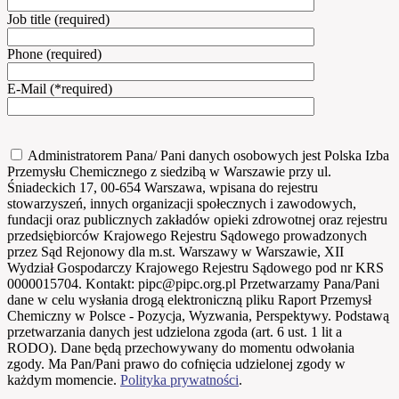
Job title (required)
Phone (required)
E-Mail (*required)
Administratorem Pana/ Pani danych osobowych jest Polska Izba
Przemysłu Chemicznego z siedzibą w Warszawie przy ul.
Śniadeckich 17, 00-654 Warszawa, wpisana do rejestru
stowarzyszeń, innych organizacji społecznych i zawodowych,
fundacji oraz publicznych zakładów opieki zdrowotnej oraz rejestru
przedsiębiorców Krajowego Rejestru Sądowego prowadzonych
przez Sąd Rejonowy dla m.st. Warszawy w Warszawie, XII
Wydział Gospodarczy Krajowego Rejestru Sądowego pod nr KRS
0000015704. Kontakt: pipc@pipc.org.pl Przetwarzamy Pana/Pani
dane w celu wysłania drogą elektroniczną pliku Raport Przemysł
Chemiczny w Polsce - Pozycja, Wyzwania, Perspektywy. Podstawą
przetwarzania danych jest udzielona zgoda (art. 6 ust. 1 lit a
RODO). Dane będą przechowywany do momentu odwołania
zgody. Ma Pan/Pani prawo do cofnięcia udzielonej zgody w
każdym momencie.
Polityka prywatności
.