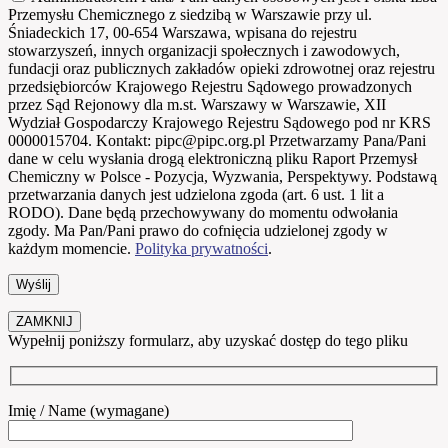
Przemysłu Chemicznego z siedzibą w Warszawie przy ul.
Śniadeckich 17, 00-654 Warszawa, wpisana do rejestru
stowarzyszeń, innych organizacji społecznych i zawodowych,
fundacji oraz publicznych zakładów opieki zdrowotnej oraz rejestru
przedsiębiorców Krajowego Rejestru Sądowego prowadzonych
przez Sąd Rejonowy dla m.st. Warszawy w Warszawie, XII
Wydział Gospodarczy Krajowego Rejestru Sądowego pod nr KRS
0000015704. Kontakt: pipc@pipc.org.pl Przetwarzamy Pana/Pani
dane w celu wysłania drogą elektroniczną pliku Raport Przemysł
Chemiczny w Polsce - Pozycja, Wyzwania, Perspektywy. Podstawą
przetwarzania danych jest udzielona zgoda (art. 6 ust. 1 lit a
RODO). Dane będą przechowywany do momentu odwołania
zgody. Ma Pan/Pani prawo do cofnięcia udzielonej zgody w
każdym momencie.
Polityka prywatności
.
ZAMKNIJ
Wypełnij poniższy formularz, aby uzyskać dostęp do tego pliku
Imię / Name (wymagane)