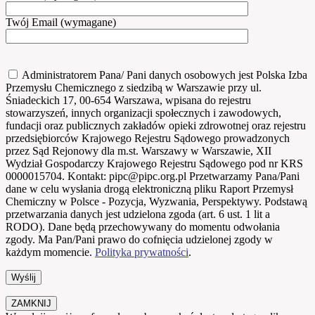
Twój Email (wymagane)
Administratorem Pana/ Pani danych osobowych jest Polska Izba
Przemysłu Chemicznego z siedzibą w Warszawie przy ul.
Śniadeckich 17, 00-654 Warszawa, wpisana do rejestru
stowarzyszeń, innych organizacji społecznych i zawodowych,
fundacji oraz publicznych zakładów opieki zdrowotnej oraz rejestru
przedsiębiorców Krajowego Rejestru Sądowego prowadzonych
przez Sąd Rejonowy dla m.st. Warszawy w Warszawie, XII
Wydział Gospodarczy Krajowego Rejestru Sądowego pod nr KRS
0000015704. Kontakt: pipc@pipc.org.pl Przetwarzamy Pana/Pani
dane w celu wysłania drogą elektroniczną pliku Raport Przemysł
Chemiczny w Polsce - Pozycja, Wyzwania, Perspektywy. Podstawą
przetwarzania danych jest udzielona zgoda (art. 6 ust. 1 lit a
RODO). Dane będą przechowywany do momentu odwołania
zgody. Ma Pan/Pani prawo do cofnięcia udzielonej zgody w
każdym momencie.
Polityka prywatności
.
ZAMKNIJ