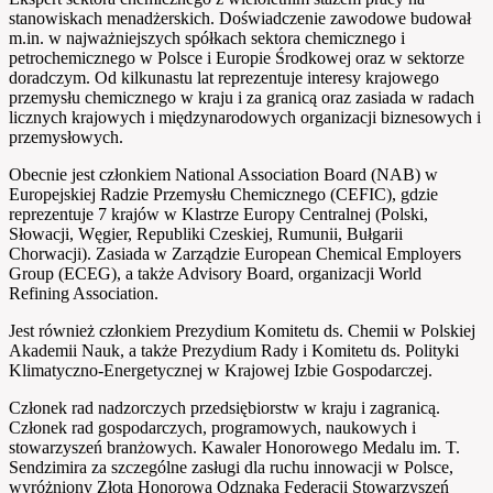
stanowiskach menadżerskich. Doświadczenie zawodowe budował
m.in. w najważniejszych spółkach sektora chemicznego i
petrochemicznego w Polsce i Europie Środkowej oraz w sektorze
doradczym. Od kilkunastu lat reprezentuje interesy krajowego
przemysłu chemicznego w kraju i za granicą oraz zasiada w radach
licznych krajowych i międzynarodowych organizacji biznesowych i
przemysłowych.
Obecnie jest członkiem National Association Board (NAB) w
Europejskiej Radzie Przemysłu Chemicznego (CEFIC), gdzie
reprezentuje 7 krajów w Klastrze Europy Centralnej (Polski,
Słowacji, Węgier, Republiki Czeskiej, Rumunii, Bułgarii
Chorwacji). Zasiada w Zarządzie European Chemical Employers
Group (ECEG), a także Advisory Board, organizacji World
Refining Association.
Jest również członkiem Prezydium Komitetu ds. Chemii w Polskiej
Akademii Nauk, a także Prezydium Rady i Komitetu ds. Polityki
Klimatyczno-Energetycznej w Krajowej Izbie Gospodarczej.
Członek rad nadzorczych przedsiębiorstw w kraju i zagranicą.
Członek rad gospodarczych, programowych, naukowych i
stowarzyszeń branżowych. Kawaler Honorowego Medalu im. T.
Sendzimira za szczególne zasługi dla ruchu innowacji w Polsce,
wyróżniony Złotą Honorową Odznaką Federacji Stowarzyszeń