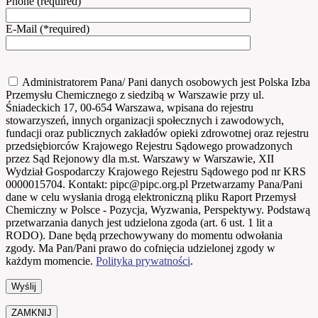
Phone (required)
E-Mail (*required)
Administratorem Pana/ Pani danych osobowych jest Polska Izba
Przemysłu Chemicznego z siedzibą w Warszawie przy ul.
Śniadeckich 17, 00-654 Warszawa, wpisana do rejestru
stowarzyszeń, innych organizacji społecznych i zawodowych,
fundacji oraz publicznych zakładów opieki zdrowotnej oraz rejestru
przedsiębiorców Krajowego Rejestru Sądowego prowadzonych
przez Sąd Rejonowy dla m.st. Warszawy w Warszawie, XII
Wydział Gospodarczy Krajowego Rejestru Sądowego pod nr KRS
0000015704. Kontakt: pipc@pipc.org.pl Przetwarzamy Pana/Pani
dane w celu wysłania drogą elektroniczną pliku Raport Przemysł
Chemiczny w Polsce - Pozycja, Wyzwania, Perspektywy. Podstawą
przetwarzania danych jest udzielona zgoda (art. 6 ust. 1 lit a
RODO). Dane będą przechowywany do momentu odwołania
zgody. Ma Pan/Pani prawo do cofnięcia udzielonej zgody w
każdym momencie.
Polityka prywatności
.
ZAMKNIJ