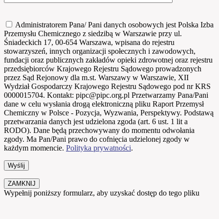
Administratorem Pana/ Pani danych osobowych jest Polska Izba
Przemysłu Chemicznego z siedzibą w Warszawie przy ul.
Śniadeckich 17, 00-654 Warszawa, wpisana do rejestru
stowarzyszeń, innych organizacji społecznych i zawodowych,
fundacji oraz publicznych zakładów opieki zdrowotnej oraz rejestru
przedsiębiorców Krajowego Rejestru Sądowego prowadzonych
przez Sąd Rejonowy dla m.st. Warszawy w Warszawie, XII
Wydział Gospodarczy Krajowego Rejestru Sądowego pod nr KRS
0000015704. Kontakt: pipc@pipc.org.pl Przetwarzamy Pana/Pani
dane w celu wysłania drogą elektroniczną pliku Raport Przemysł
Chemiczny w Polsce - Pozycja, Wyzwania, Perspektywy. Podstawą
przetwarzania danych jest udzielona zgoda (art. 6 ust. 1 lit a
RODO). Dane będą przechowywany do momentu odwołania
zgody. Ma Pan/Pani prawo do cofnięcia udzielonej zgody w
każdym momencie.
Polityka prywatności
.
ZAMKNIJ
Wypełnij poniższy formularz, aby uzyskać dostęp do tego pliku