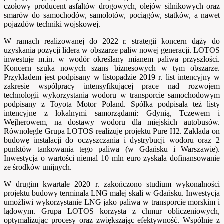
czołowy producent asfaltów drogowych, olejów silnikowych oraz
smarów do samochodów, samolotów, pociągów, statków, a nawet
pojazdów techniki wojskowej.
W ramach realizowanej do 2022 r. strategii koncern dąży do
uzyskania pozycji lidera w obszarze paliw nowej generacji. LOTOS
inwestuje m.in. w wodór określany mianem paliwa przyszłości.
Koncern szuka nowych szans biznesowych w tym obszarze.
Przykładem jest podpisany w listopadzie 2019 r. list intencyjny w
zakresie współpracy intensyfikującej prace nad rozwojem
technologii wykorzystania wodoru w transporcie samochodowym
podpisany z Toyota Motor Poland. Spółka podpisała też listy
intencyjne z lokalnymi samorządami: Gdynią, Tczewem i
Wejherowem, na dostawy wodoru dla miejskich autobusów.
Równolegle Grupa LOTOS realizuje projektu Pure H2. Zakłada on
budowę instalacji do oczyszczania i dystrybucji wodoru oraz 2
punktów tankowania tego paliwa (w Gdańsku i Warszawie).
Inwestycja o wartości niemal 10 mln euro zyskała dofinansowanie
ze środków unijnych.
W drugim kwartale 2020 r. zakończono studium wykonalności
projektu budowy terminala LNG małej skali w Gdańsku. Inwestycja
umożliwi wykorzystanie LNG jako paliwa w transporcie morskim i
lądowym. Grupa LOTOS korzysta z chmur obliczeniowych,
optymalizując procesy oraz zwiększając efektywność. Wspólnie z