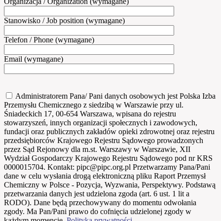
Organizacja / Organization (wymagane)
Stanowisko / Job position (wymagane)
Telefon / Phone (wymagane)
Email (wymagane)
Administratorem Pana/ Pani danych osobowych jest Polska Izba
Przemysłu Chemicznego z siedzibą w Warszawie przy ul.
Śniadeckich 17, 00-654 Warszawa, wpisana do rejestru
stowarzyszeń, innych organizacji społecznych i zawodowych,
fundacji oraz publicznych zakładów opieki zdrowotnej oraz rejestru
przedsiębiorców Krajowego Rejestru Sądowego prowadzonych
przez Sąd Rejonowy dla m.st. Warszawy w Warszawie, XII
Wydział Gospodarczy Krajowego Rejestru Sądowego pod nr KRS
0000015704. Kontakt: pipc@pipc.org.pl Przetwarzamy Pana/Pani
dane w celu wysłania drogą elektroniczną pliku Raport Przemysł
Chemiczny w Polsce - Pozycja, Wyzwania, Perspektywy. Podstawą
przetwarzania danych jest udzielona zgoda (art. 6 ust. 1 lit a
RODO). Dane będą przechowywany do momentu odwołania
zgody. Ma Pan/Pani prawo do cofnięcia udzielonej zgody w
każdym momencie.
Polityka prywatności
.