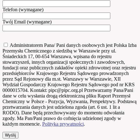
Telefon (wymagane)
Twój Email (wymagane)
Administratorem Pana/ Pani danych osobowych jest Polska Izba
Przemysłu Chemicznego z siedzibą w Warszawie przy ul.
Śniadeckich 17, 00-654 Warszawa, wpisana do rejestru
stowarzyszeń, innych organizacji społecznych i zawodowych,
fundacji oraz publicznych zakładów opieki zdrowotnej oraz rejestru
przedsiębiorców Krajowego Rejestru Sądowego prowadzonych
przez Sąd Rejonowy dla m.st. Warszawy w Warszawie, XII
Wydział Gospodarczy Krajowego Rejestru Sądowego pod nr KRS
0000015704. Kontakt: pipc@pipc.org.pl Przetwarzamy Pana/Pani
dane w celu wysłania drogą elektroniczną pliku Raport Przemysł
Chemiczny w Polsce - Pozycja, Wyzwania, Perspektywy. Podstawą
przetwarzania danych jest udzielona zgoda (art. 6 ust. 1 lit a
RODO). Dane będą przechowywany do momentu odwołania
zgody. Ma Pan/Pani prawo do cofnięcia udzielonej zgody w
każdym momencie.
Polityka prywatności
.