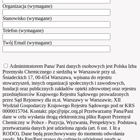
Organizacja (wymagane)
Stanowisko (wymagane)
Telefon (wymagane)
Twój Email (wymagane)
Administratorem Pana/ Pani danych osobowych jest Polska Izba
Przemysłu Chemicznego z siedzibą w Warszawie przy ul.
Śniadeckich 17, 00-654 Warszawa, wpisana do rejestru
stowarzyszeń, innych organizacji społecznych i zawodowych,
fundacji oraz publicznych zakładów opieki zdrowotnej oraz rejestru
przedsiębiorców Krajowego Rejestru Sądowego prowadzonych
przez Sąd Rejonowy dla m.st. Warszawy w Warszawie, XII
Wydział Gospodarczy Krajowego Rejestru Sądowego pod nr KRS
0000015704. Kontakt: pipc@pipc.org.pl Przetwarzamy Pana/Pani
dane w celu wysłania drogą elektroniczną pliku Raport Przemysł
Chemiczny w Polsce - Pozycja, Wyzwania, Perspektywy. Podstawą
przetwarzania danych jest udzielona zgoda (art. 6 ust. 1 lit a
RODO). Dane będą przechowywany do momentu odwołania
zgody. Ma Pan/Pani prawo do cofnięcia udzielonej zgody w