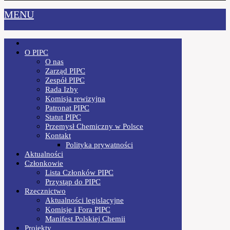
MENU
O PIPC
O nas
Zarząd PIPC
Zespół PIPC
Rada Izby
Komisja rewizyjna
Patronat PIPC
Statut PIPC
Przemysł Chemiczny w Polsce
Kontakt
Polityka prywatności
Aktualności
Członkowie
Lista Członków PIPC
Przystąp do PIPC
Rzecznictwo
Aktualności legislacyjne
Komisje i Fora PIPC
Manifest Polskiej Chemii
Projekty