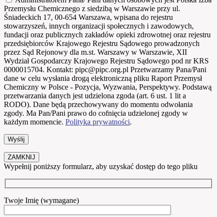
Przemysłu Chemicznego z siedzibą w Warszawie przy ul.
Śniadeckich 17, 00-654 Warszawa, wpisana do rejestru
stowarzyszeń, innych organizacji społecznych i zawodowych,
fundacji oraz publicznych zakładów opieki zdrowotnej oraz rejestru
przedsiębiorców Krajowego Rejestru Sądowego prowadzonych
przez Sąd Rejonowy dla m.st. Warszawy w Warszawie, XII
Wydział Gospodarczy Krajowego Rejestru Sądowego pod nr KRS
0000015704. Kontakt: pipc@pipc.org.pl Przetwarzamy Pana/Pani
dane w celu wysłania drogą elektroniczną pliku Raport Przemysł
Chemiczny w Polsce - Pozycja, Wyzwania, Perspektywy. Podstawą
przetwarzania danych jest udzielona zgoda (art. 6 ust. 1 lit a
RODO). Dane będą przechowywany do momentu odwołania
zgody. Ma Pan/Pani prawo do cofnięcia udzielonej zgody w
każdym momencie.
Polityka prywatności
.
ZAMKNIJ
Wypełnij poniższy formularz, aby uzyskać dostęp do tego pliku
Twoje Imię (wymagane)