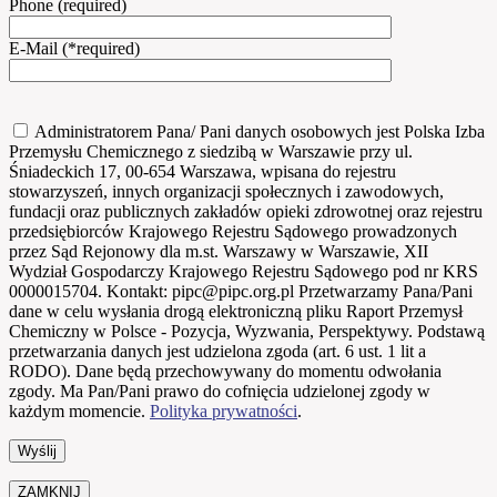
Phone (required)
E-Mail (*required)
Administratorem Pana/ Pani danych osobowych jest Polska Izba
Przemysłu Chemicznego z siedzibą w Warszawie przy ul.
Śniadeckich 17, 00-654 Warszawa, wpisana do rejestru
stowarzyszeń, innych organizacji społecznych i zawodowych,
fundacji oraz publicznych zakładów opieki zdrowotnej oraz rejestru
przedsiębiorców Krajowego Rejestru Sądowego prowadzonych
przez Sąd Rejonowy dla m.st. Warszawy w Warszawie, XII
Wydział Gospodarczy Krajowego Rejestru Sądowego pod nr KRS
0000015704. Kontakt: pipc@pipc.org.pl Przetwarzamy Pana/Pani
dane w celu wysłania drogą elektroniczną pliku Raport Przemysł
Chemiczny w Polsce - Pozycja, Wyzwania, Perspektywy. Podstawą
przetwarzania danych jest udzielona zgoda (art. 6 ust. 1 lit a
RODO). Dane będą przechowywany do momentu odwołania
zgody. Ma Pan/Pani prawo do cofnięcia udzielonej zgody w
każdym momencie.
Polityka prywatności
.
ZAMKNIJ