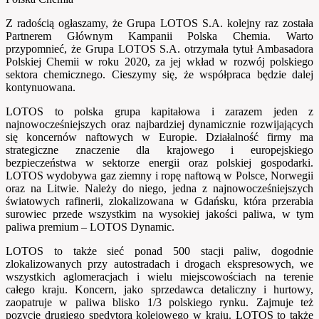
Z radością ogłaszamy, że Grupa LOTOS S.A. kolejny raz została
Partnerem Głównym Kampanii Polska Chemia. Warto
przypomnieć, że Grupa LOTOS S.A. otrzymała tytuł Ambasadora
Polskiej Chemii w roku 2020, za jej wkład w rozwój polskiego
sektora chemicznego. Cieszymy się, że współpraca będzie dalej
kontynuowana.
LOTOS to polska grupa kapitałowa i zarazem jeden z
najnowocześniejszych oraz najbardziej dynamicznie rozwijających
się koncernów naftowych w Europie. Działalność firmy ma
strategiczne znaczenie dla krajowego i europejskiego
bezpieczeństwa w sektorze energii oraz polskiej gospodarki.
LOTOS wydobywa gaz ziemny i ropę naftową w Polsce, Norwegii
oraz na Litwie. Należy do niego, jedna z najnowocześniejszych
światowych rafinerii, zlokalizowana w Gdańsku, która przerabia
surowiec przede wszystkim na wysokiej jakości paliwa, w tym
paliwa premium – LOTOS Dynamic.
LOTOS to także sieć ponad 500 stacji paliw, dogodnie
zlokalizowanych przy autostradach i drogach ekspresowych, we
wszystkich aglomeracjach i wielu miejscowościach na terenie
całego kraju. Koncern, jako sprzedawca detaliczny i hurtowy,
zaopatruje w paliwa blisko 1/3 polskiego rynku. Zajmuje też
pozycję drugiego spedytora kolejowego w kraju. LOTOS to także