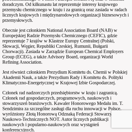
doradczym. Od kilkunastu lat reprezentuje interesy krajowego
przemysłu chemicznego w kraju i za granicą oraz zasiada w radach
licznych krajowych i międzynarodowych organizacji biznesowych i
przemysłowych.
Obecnie jest członkiem National Association Board (NAB) w
Europejskiej Radzie Przemysłu Chemicznego (CEFIC), gdzie
reprezentuje 7 krajów w Klastrze Europy Centralnej (Polski,
Słowacji, Węgier, Republiki Czeskiej, Rumunii, Bułgarii
Chorwacji). Zasiada w Zarządzie European Chemical Employers
Group (ECEG), a także Advisory Board, organizacji World
Refining Association.
Jest również członkiem Prezydium Komitetu ds. Chemii w Polskiej
Akademii Nauk, a także Prezydium Rady i Komitetu ds. Polityki
Klimatyczno-Energetycznej w Krajowej Izbie Gospodarczej.
Członek rad nadzorczych przedsiębiorstw w kraju i zagranicą.
Członek rad gospodarczych, programowych, naukowych i
stowarzyszeń branżowych. Kawaler Honorowego Medalu im. T.
Sendzimira za szczególne zasługi dla ruchu innowacji w Polsce,
wyróżniony Złotą Honorową Odznaką Federacji Stowarzyszeń
Naukowo-Technicznych NOT. Autor licznych publikacji
naukowych i popularno-naukowych oraz wystąpień
konferencyjnych.