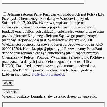
Administratorem Pana/ Pani danych osobowych jest Polska Izba
Przemysłu Chemicznego z siedzibą w Warszawie przy ul.
Śniadeckich 17, 00-654 Warszawa, wpisana do rejestru
stowarzyszeń, innych organizacji społecznych i zawodowych,
fundacji oraz publicznych zakładów opieki zdrowotnej oraz rejestru
przedsiębiorców Krajowego Rejestru Sądowego prowadzonych
przez Sąd Rejonowy dla m.st. Warszawy w Warszawie, XII
Wydział Gospodarczy Krajowego Rejestru Sądowego pod nr KRS
0000015704. Kontakt: pipc@pipc.org.pl Przetwarzamy Pana/Pani
dane w celu wysłania drogą elektroniczną pliku Raport Przemysł
Chemiczny w Polsce - Pozycja, Wyzwania, Perspektywy. Podstawą
przetwarzania danych jest udzielona zgoda (art. 6 ust. 1 lit a
RODO). Dane będą przechowywany do momentu odwołania
zgody. Ma Pan/Pani prawo do cofnięcia udzielonej zgody w
każdym momencie.
Polityka prywatności
.
ZAMKNIJ
Wypełnij poniższy formularz, aby uzyskać dostęp do tego pliku