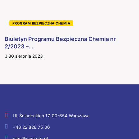
PROGRAM BEZPIECZNA CHEMIA
Biuletyn Programu Bezpieczna Chemia nr
B
2/2023 –...
1
30 sierpnia 2023
Ul. Śniadeckich 17, 00-654 Warszawa
+48 22 828 75 06
pipc@pipc.org.pl